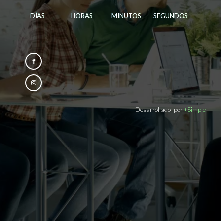
DÍAS
HORAS
MINUTOS
SEGUNDOS
Desarrollado
por
+Simple